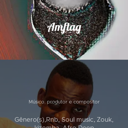
Amflag
Músico, produtor e compositor
Gênero(s),Rnb, Soul music, Zouk,
kizomba, Afro Deep